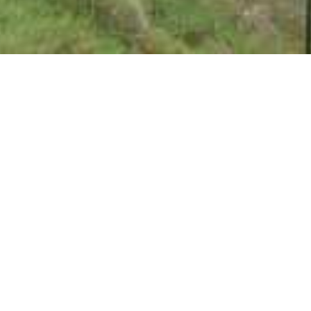
Tennisclub Blau-Weiss Varrel von
1974 e.V.
SPORTLICH - FREUNDLICH - FAMILIÄR-
OFFEN - GESELLIG
Der TC Blau-Weiss Varrel am südwestlichen Rande
Bremens bietet ein tolles Tenniserlebnis
in einer naturbelassenen Landschaft und ist gerade nur
20 Autominuten von der Stadt Bremen entfernt.