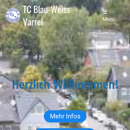
TC Blau-Weiss
Varrel
Menü
Herzlich Willkommen!
Mehr Infos