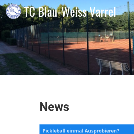
TC Blau-Weiss Varrel
News
Pickleball einmal Ausprobieren?